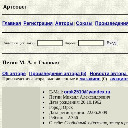
Артсовет
Главная
Регистрация
Aвторы
Союзы
Произведени
|
|
|
|
Авторизация: логин:
Пароль:
Петин М. А. » Главная
Об авторе
Произведения автора (5)
Новости автора 
Произведения автора, выставленные в
магазине
(0)
аукцио
E-Mail:
orsk2510@yandex.ru
Петин Михаил Александрович
Дата рождения: 20.10.1962
Город: Орск
Дата регистрации: 22.06.2009
Рейтинг: 2.356
О себе:
Свободный художник, живу и ра