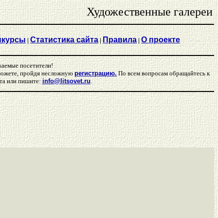
Художественные галереи
нкурсы
Статистика сайта
Правила
О проекте
|
|
|
аемые посетители!
 можете, пройдя несложную
регистрацию.
По всем вопросам обращайтесь к
та или пишите:
info@litsovet.ru
.