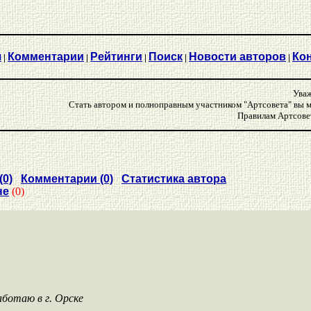
я
Комментарии
Рейтинги
Поиск
Новости авторов
Ко
|
|
|
|
|
Уваж
Стать автором и полноправным участником "Артсовета" вы
Правилам Артсове
(0)
Комментарии (0)
Статистика автора
не
(0)
ботаю в г. Орске