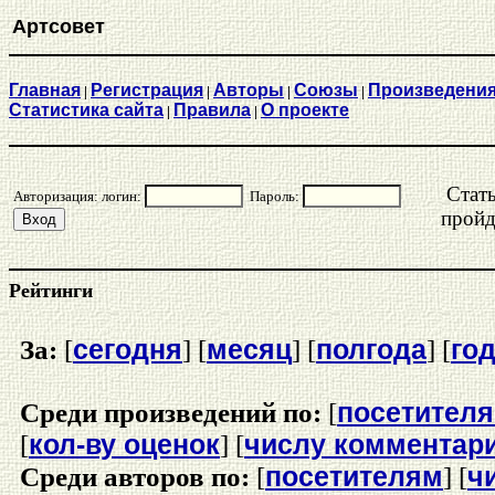
Артсовет
Главная
Регистрация
Aвторы
Союзы
Произведени
|
|
|
|
Статистика сайта
Правила
О проекте
|
|
Стат
Авторизация: логин:
Пароль:
прой
Рейтинги
сегодня
месяц
полгода
го
За:
[
] [
] [
] [
посетител
Среди произведений по:
[
кол-ву оценок
числу комментар
[
] [
посетителям
ч
Среди авторов по:
[
] [